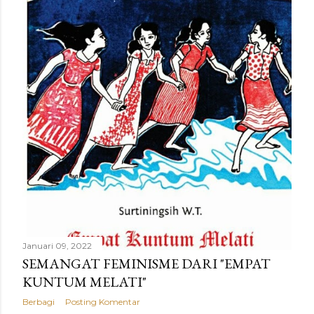
n
g
a
n
Januari 09, 2022
SEMANGAT FEMINISME DARI "EMPAT
KUNTUM MELATI"
Berbagi
Posting Komentar