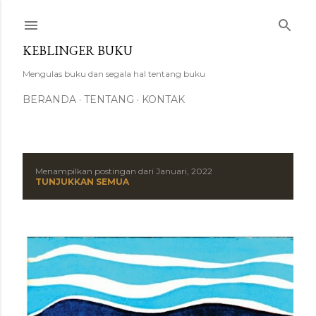
Langsung ke konten utama
KEBLINGER BUKU
Mengulas buku dan segala hal tentang buku
BERANDA
TENTANG
KONTAK
Menampilkan postingan dari Januari, 2022
P
TUNJUKKAN SEMUA
o
s
t
i